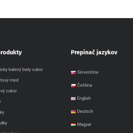
produkty
Prepínač jazykov
icky balený biely cukor
Slovenčina
etový med
Čeština
ový cukor
English
y
Deutsch
ky
ádky
Magyar