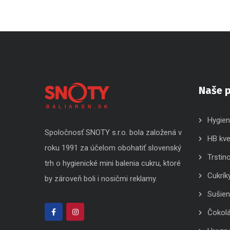
Naše 
Hygien
Spoločnosť SNOTY s.r.o. bola založená v
HB kv
roku 1991 za účelom obohatiť slovenský
Trstin
trh o hygienické mini balenia cukru, ktoré
Cukrík
by zároveň boli i nosičmi reklamy.
Sušien
Čokol