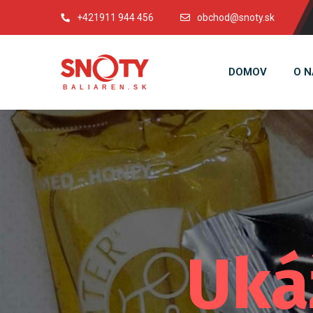
+421911 944 456
obchod@snoty.sk
DOMOV
O N
Uká