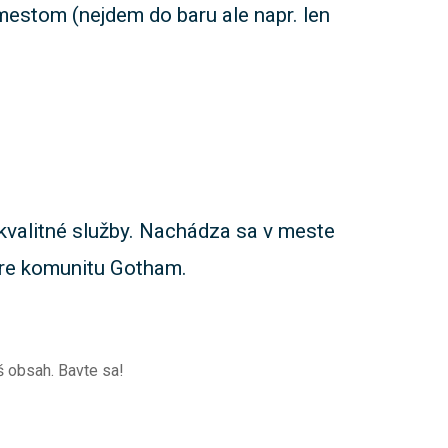
estom (nejdem do baru ale napr. len
kvalitné služby. Nachádza sa v meste
pre komunitu Gotham.
š obsah. Bavte sa!