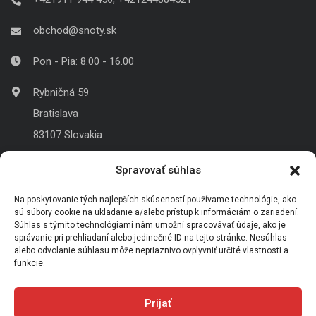
obchod@snoty.sk
Pon - Pia: 8.00 - 16.00
Rybničná 59
Bratislava
83107 Slovakia
Spravovať súhlas
Na poskytovanie tých najlepších skúseností používame technológie, ako
obchod@snoty.sk
sú súbory cookie na ukladanie a/alebo prístup k informáciám o zariadení.
Kontakujte nás
Súhlas s týmito technológiami nám umožní spracovávať údaje, ako je
správanie pri prehliadaní alebo jedinečné ID na tejto stránke. Nesúhlas
alebo odvolanie súhlasu môže nepriaznivo ovplyvniť určité vlastnosti a
+4212 44 88 45 21, 0911 944 456
funkcie.
Zavolajte nám
Prijať